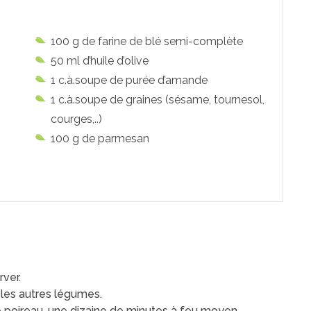
100 g de farine de blé semi-complète
50 ml d’huile d’olive
1 c.à.soupe de purée d’amande
1 c.à.soupe de graines (sésame, tournesol,
courges,..)
100 g de parmesan
rver.
les autres légumes.
t le poireau, une dizaine de minutes à feu moyen.