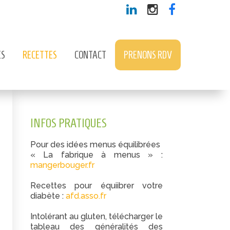
ÉS
RECETTES
CONTACT
PRENONS RDV
INFOS PRATIQUES
Pour des idées menus équilibrées
« La fabrique à menus » :
mangerbouger.fr
Recettes pour équiibrer votre
diabète :
afd.asso.fr
Intolérant au gluten, télécharger le
tableau des généralités des